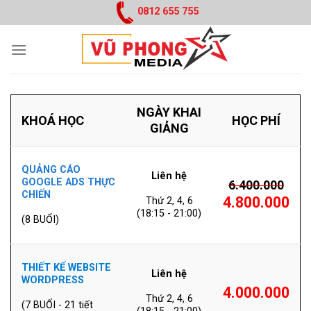
Skip
0812 655 755
to
content
NGÀY KHAI
KHOÁ HỌC
HỌC PHÍ
GIẢNG
QUẢNG CÁO
Liên hệ
GOOGLE ADS THỰC
6.400.000
CHIẾN
4.800.000
Thứ 2, 4, 6
(18:15 - 21:00)
(8 BUỔI)
THIẾT KẾ WEBSITE
Liên hệ
WORDPRESS
4.000.000
Thứ 2, 4, 6
(7 BUỔI - 21 tiết